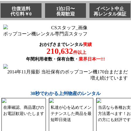
往復送料
1泊2日〜
イベント中止
代引料￥0
長期歓迎
再レンタル保証
ポップコーン機レンタル専門店スタッフ
おかげさまでレンタル
実績
210,632
件以上
年間利用者数・保有台数・
業界日本一!!!
2014年11月撮影 当社保有のポップコーン機170台まだまだ
増え続けています
30秒でわかる上州物産のレンタル
在庫確認、商品選びの
私達が心を込めてメン
当店なら各種お支
お電話歓迎いたします
テナンスした商品を最
方法選べます！お
短即日発送
の方にも好評です