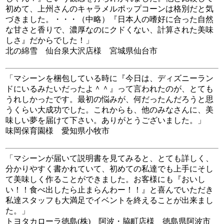
初めて、上州さんのキャラメルポップコーンは格別だと気
づきました。・・・（中略）『日本人の嗜好に合った自然
な甘さと香りで、濃厚なのにクドくない、計算された美味
しさ』だからでした！」
北の綿雪 仙台泉大沢店様 宮城県仙台市
「マシーンを梱包している時に『今日は、ディズニーラン
ドにいるみたいだったよ＾＾』って言われたのが、とても
うれしかったです。最初の悩みが、何だったんだろうと思
うくらい大成功でした。これからも、他のみなさんに、美
味しい夢を届けて下さい。ありがとうございました。」
味岡保育園様 愛知県小牧市
「マシーンが届いて説明書を見てみると、とても詳しく、
分かりやすく書かれていて、初めての私達でも上手にそし
て美味しく作ることができました。お客様にも『おいし
い！！食べ出したら止まらんわー！！』と喜んでいただき
私達スタッフも大満足でイベントを終えることが出来まし
た。」
トヨタカローラ徳島(株) 阿波・脇町店様 徳島県阿波市