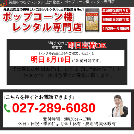
ポップコーン機レンタル専門店
15時までのご
即日出荷OK
注文で
レンタル商品は只今ご注文いただくと
明日 8月10日
に出荷可能です。
※土曜日の即日出荷は、正午までに予約が完了した
ご注文かつ、佐川急便での発送に限ります。
↓こちらを押すとお電話できます↓
027-289-6080
受付時間：9時30分～17時
休日：日祝・季節により金土休有・夏期/冬期休暇有