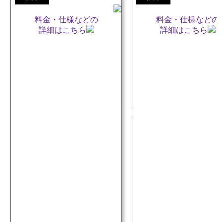
ラ
メ
料金・仕様などの
料金・仕様などの
詳細はこちら
ル
詳細はこちら
味
セ
ッ
ト
販売
ポ
ッ
プ
コ
ー
ン
豆：
1288g
商品仕様