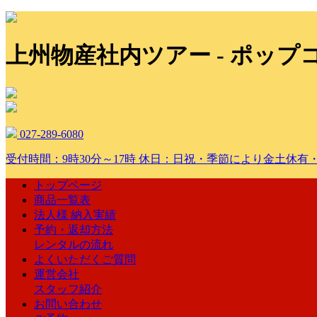
上州物産社内ツアー - ポッ
027-289-6080
受付時間：9時30分～17時 休日：日祝・季節により金土休有
トップページ
商品一覧表
法人様 納入実績
予約・返却方法
レンタルの流れ
よくいただくご質問
運営会社
スタッフ紹介
お問い合わせ